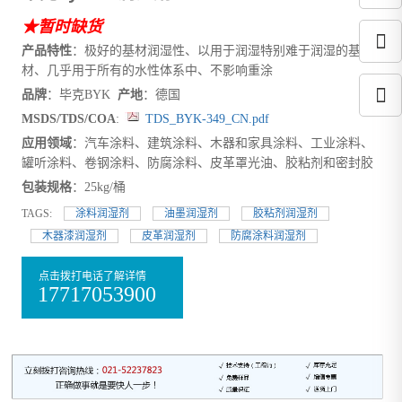
★暂时缺货
产品特性
：极好的基材润湿性、以用于润湿特别难于润湿的基
材、几乎用于所有的水性体系中、不影响重涂
品牌
：毕克BYK
产地
：德国
MSDS/TDS/COA
:
TDS_BYK-349_CN.pdf
应用领域
：汽车涂料、建筑涂料、木器和家具涂料、工业涂料、
罐听涂料、卷钢涂料、防腐涂料、皮革罩光油、胶粘剂和密封胶
包装规格
：25kg/桶
TAGS:
涂料润湿剂
油墨润湿剂
胶粘剂润湿剂
木器漆润湿剂
皮革润湿剂
防腐涂料润湿剂
点击拨打电话了解详情
17717053900