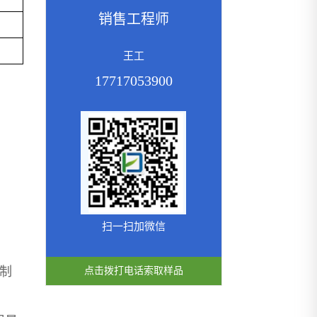
销售工程师
王工
17717053900
扫一扫加微信
抑制
点击拨打电话索取样品