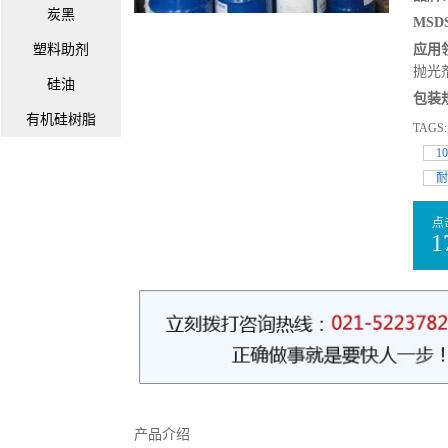
炭黑
MSDS
塑料助剂
应用
抛光
硅油
包装
有机硅树脂
TAGS
1
耐
点
1
产品介绍