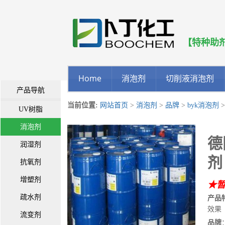
【特种助
Home
消泡剂
切削液消泡剂
产品导航
当前位置:
网站首页
>
消泡剂
>
品牌
>
byk消泡剂
>
UV树脂
消泡剂
德
润湿剂
剂
抗氧剂
增塑剂
★
疏水剂
产品
效果
流变剂
品牌