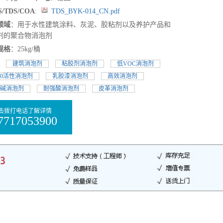
/TDS/COA
:
TDS_BYK-014_CN.pdf
领域
：用于水性建筑涂料、灰泥、胶粘剂以及养护产品和
剂的聚合物消泡剂
规格
：25kg/桶
:
建筑消泡剂
粘胶剂消泡剂
低VOC消泡剂
00活性消泡剂
乳胶漆消泡剂
高效消泡剂
碱消泡剂
耐强酸消泡剂
皮革消泡剂
击拨打电话了解详情
7717053900