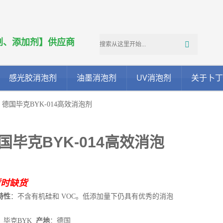
剂、添加剂】供应商
感光胶消泡剂
油墨消泡剂
UV消泡剂
关于卜
 德国毕克BYK-014高效消泡剂
国毕克BYK-014高效消泡
暂时缺货
特性
：不含有机硅和 VOC。低添加量下仍具有优秀的消泡
：毕克BYK
产地
：德国