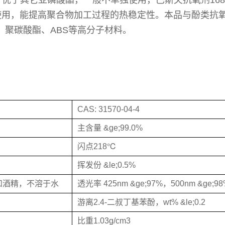
，优于其它亚磷酸酯，一般不单独使用，巴斯夫抗氧剂16
合使用，能提高聚合物加工过程的热稳定性。本品与酚类抗
、聚碳酸酯、ABS等高分子材料。
CAS: 31570-04-4
主含量 &ge;99.0%
闪点218℃
挥发份 &le;0.5%
和酒精，不溶于水
透光率 425nm &ge;97%，500nm &ge;9
游离2.4-二叔丁基苯酚，wt% &le;0.2
比重1.03g/cm3