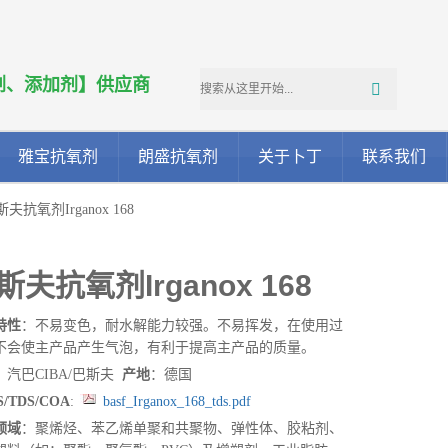
剂、添加剂】供应商
雅宝抗氧剂
朗盛抗氧剂
关于卜丁
联系我们
斯夫抗氧剂Irganox 168
斯夫抗氧剂Irganox 168
特性
：不易变色，耐水解能力较强。不易挥发，在使用过
不会使主产品产生气泡，有利于提高主产品的质量。
：汽巴CIBA/巴斯夫
产地
：德国
/TDS/COA
:
basf_Irganox_168_tds.pdf
领域
：聚烯烃、苯乙烯单聚和共聚物、弹性体、胶粘剂、