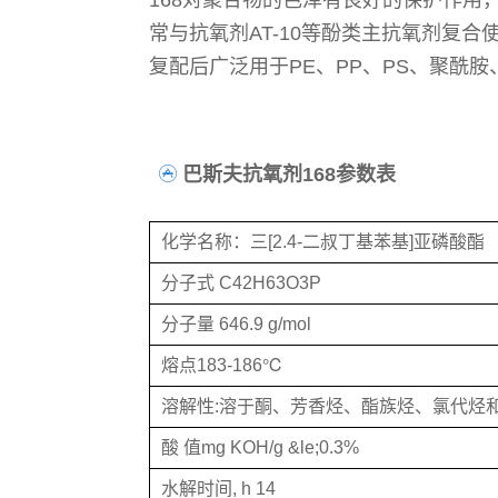
168对聚合物的色泽有良好的保护作用
常与抗氧剂AT-10等酚类主抗氧剂复
复配后广泛用于PE、PP、PS、聚酰胺
巴斯夫抗氧剂168参数表
化学名称：三[2.4-二叔丁基苯基]亚磷酸酯
分子式 C42H63O3P
分子量 646.9 g/mol
熔点183-186℃
溶解性:溶于酮、芳香烃、酯族烃、氯代烃
酸 值mg KOH/g &le;0.3%
水解时间, h 14