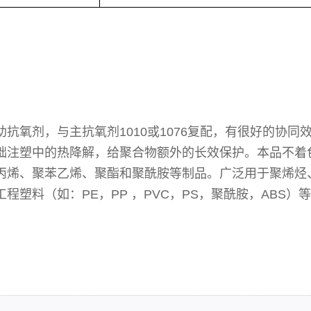
抗氧剂，与主抗氧剂1010或1076复配，有很好的协同
础注塑中的热降解，给聚合物额外的长效保护。本品不着
丙烯、聚苯乙烯、聚酯和聚酰胺等制品。广泛用于聚烯烃
塑料（如：PE，PP ，PVC，PS，聚酰胺，ABS）