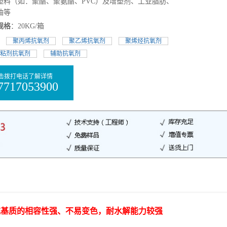
塑料（如：聚酯、聚氨酯、PVC）及增塑剂、工业脂肪、
油等
规格
：20KG/箱
:
聚丙烯抗氧剂
聚乙烯抗氧剂
聚烯烃抗氧剂
粘剂抗氧剂
辅助抗氧剂
击拨打电话了解详情
7717053900
或基质的相容性强、不易变色，耐水解能力较强