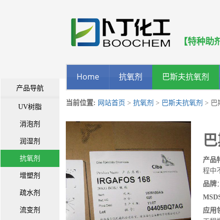
【特种助
Home
抗氧剂
巴斯夫抗氧剂
产品导航
当前位置:
网站首页
>
抗氧剂
>
巴斯夫抗氧剂
> 巴
UV树脂
消泡剂
巴
润湿剂
抗氧剂
产品
程中
增塑剂
品牌
疏水剂
MSDS
流变剂
应用