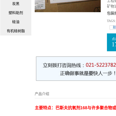
工程
炭黑
矿物
塑料助剂
包装
TAGS
硅油
胶
有机硅树脂
点
1
产品介绍
主要特点：巴斯夫抗氧剂168与许多聚合物