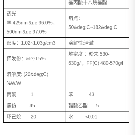
基丙酸十八烷基酯
透光
熔点：
率:425nm &ge;96.0％，
50&deg;C~182&deg;C
500nm &ge;97.0％
密度：1.02~1.03g/cm3
溶解性:清澈
堆密度 ：粉末 530-
挥发份：&le;0.5％
630g/l，FF(C) 480-570g/l
溶解度: (20&deg;C)
%W/W
丙酮 1
苯 43
氯仿 45
醋酸乙酯 5
环己烷 20
水 <0.01