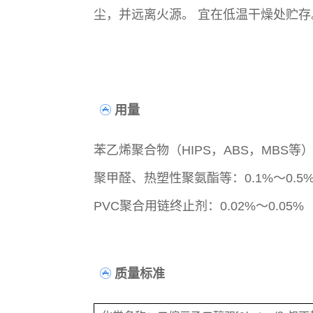
尘，并远离火源。 宜在低温干燥处贮存
用量
苯乙烯聚合物（HIPS，ABS，MBS等）：
聚甲醛、热塑性聚氨酯等：0.1%～0.5
PVC聚合用链终止剂：0.02%～0.05%
质量标准