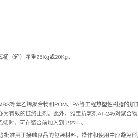
（箱）净重25Kg或20Kg。
BS,MBS等苯乙烯聚合物和POM、PA等工程热塑性树脂的加
亦为有效的链终止剂。此外，雅宝抗氧剂AT-245对聚合物
乙烯时，可在聚合前加入到单体中。
FDA等批准用于接触食品的包装材料，操作和使用中应避免