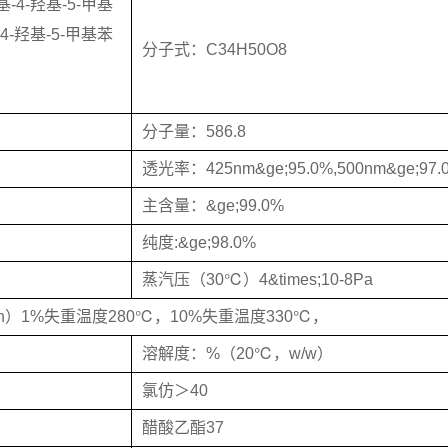
-4-羟基-5-甲基
4-羟基-5-甲基苯
分子式：C34H50O8
分子量：586.8
透光率：425nm&ge;95.0%,500nm&ge;97.
主含量：&ge;99.0%
纯度:&ge;98.0%
蒸汽压（30℃）4&times;10-8Pa
n）1%失重温度280℃，10%失重温度330℃，
溶解度：%（20℃，w/w）
氯仿＞40
醋酸乙酯37