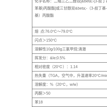
化学名称：二缩三乙二醇双[&beta;-(3-叔丁基
苯基)丙酸酯]或三甘醇双&beta;-（3-叔丁基-
基）丙酸酯
熔 点:76.0℃～79.0℃
闪点＞150℃
溶解性10g/100g三氯甲烷:清澈
挥发分：&le;0.5%
相对密度（20℃）：1.14
热失重（TGA，空气中，升温速率20℃/mi
溶解度：%（20℃，w/w）
丙酮＞50
苯18