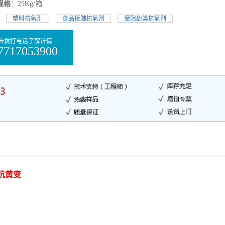
规格
：25Kg/箱
:
塑料抗氧剂
食品接触抗氧剂
受阻酚类抗氧剂
击拨打电话了解详情
7717053900
抗黄变