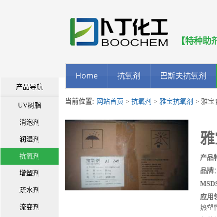
【特种助
Home
抗氧剂
巴斯夫抗氧剂
产品导航
当前位置:
网站首页
>
抗氧剂
>
雅宝抗氧剂
> 雅宝
UV树脂
消泡剂
雅
润湿剂
抗氧剂
产品
品牌
增塑剂
MSDS
疏水剂
应用
流变剂
热塑