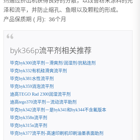
剂通过挤出机获得良好的分散，以改善粉末涂料的光
泽和流平，并防止缩孔、鱼眼以及颗粒的形成。
产品保质期 ( 月): 36个月
byk366p流平剂相关推荐
毕克byk300流平剂－滑爽剂/润湿剂/抗粘连剂
毕克byk332有机硅滑爽流平剂
毕克byk381水性流平剂
毕克byk359消泡流平剂
迪高TEGO Rad 2300润湿流平剂
迪高tego370流平剂－流动流平助剂
毕克byk342流平剂－是byk341和byk344不含氟版本
毕克byk358n流平剂
毕克byk315n流平剂
毕克byk377流平剂-高速印刷机印刷油墨表面助剂