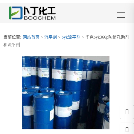
当前位置:
网站首页
>
流平剂
>
byk流平剂
> 毕克byk366p防缩孔助剂
和流平剂