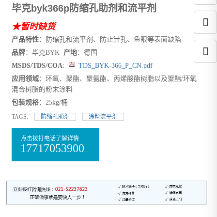
毕克byk366p防缩孔助剂和流平剂
★暂时缺货
产品特性
：防缩孔和流平剂、防止针孔、鱼眼等表面缺陷
品牌
：毕克BYK
产地
：德国
MSDS/TDS/COA
:
TDS_BYK-366_P_CN.pdf
应用领域
：环氧、聚酯、聚氨酯、丙烯酸酯树脂以及聚酯/环氧
混合树脂的粉末涂料
包装规格
：25kg/桶
TAGS:
防缩孔助剂
涂料流平剂
点击拨打电话了解详情
17717053900