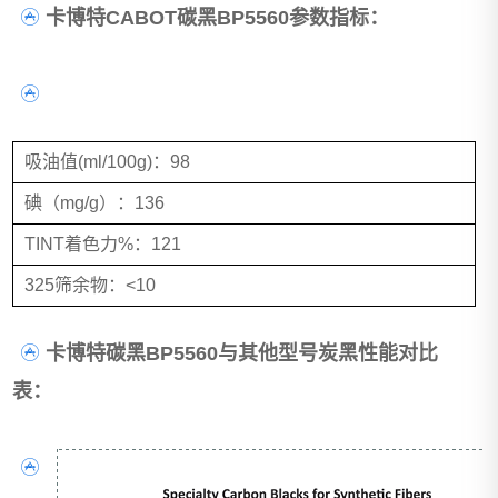
卡博特CABOT碳黑BP5560参数指标：
吸油值(ml/100g)：98
碘（mg/g）：136
TINT着色力%：121
325筛余物：<10
卡博特碳黑BP5560与其他型号炭黑性能对比
表：