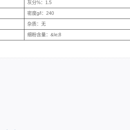
灰分%：1.5
密度g/l：240
杂质：无
细粉含量：&le;8