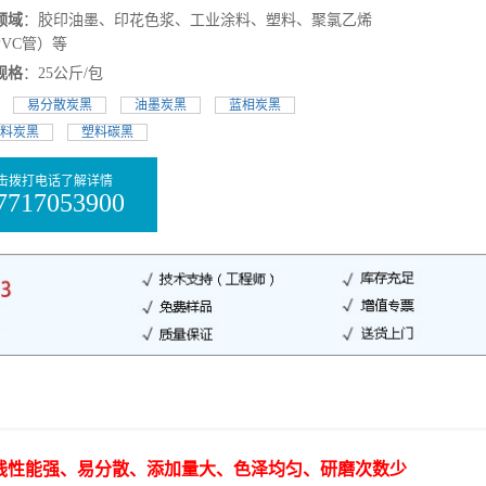
领域
：胶印油墨、印花色浆、工业涂料、塑料、聚氯乙烯
PVC管）等
规格
：25公斤/包
:
易分散炭黑
油墨炭黑
蓝相炭黑
料炭黑
塑料碳黑
击拨打电话了解详情
7717053900
外线性能强、易分散、添加量大、色泽均匀、研磨次数少