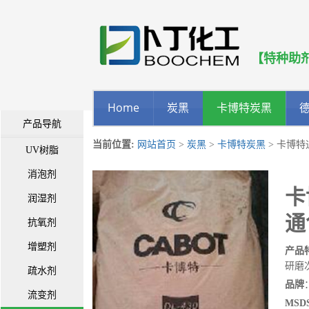
【特种助
Home
炭黑
卡博特炭黑
产品导航
当前位置:
网站首页
>
炭黑
>
卡博特炭黑
> 卡博特
UV树脂
消泡剂
卡
润湿剂
通
抗氧剂
增塑剂
产品
研磨
疏水剂
品牌
流变剂
MSDS