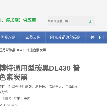
剂、添加剂】供应商
德固赛炭黑
三菱炭黑
阿克苏诺贝尔碳黑
关于卜丁
通用型碳黑DL430 普通色素炭黑
博特通用型碳黑DL430 普
色素炭黑
特性
：耐紫外线性能强、易分散、添加量大、色泽均匀、
次数少
：卡博特
产地
：美国
/TDS/COA
: