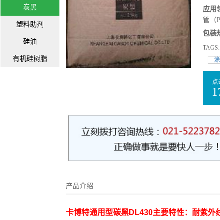
炭黑
应用
管（
塑料助剂
包装
硅油
TAGS
有机硅树脂
涂
点
1
产品介绍
卡博特通用型碳黑DL430主要特性：耐紫