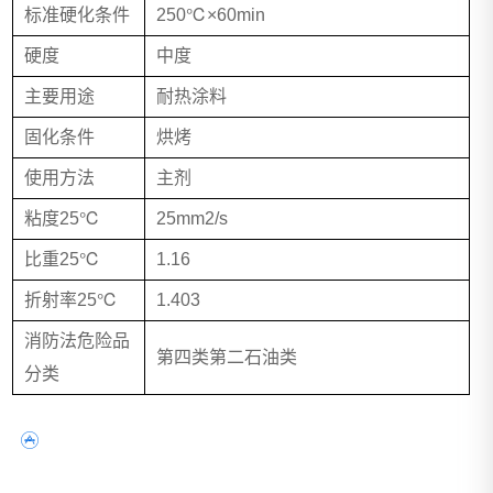
标准硬化条件
250℃×60min
硬度
中度
主要用途
耐热涂料
固化条件
烘烤
使用方法
主剂
粘度25℃
25mm2/s
比重25℃
1.16
折射率25℃
1.403
消防法危险品
第四类第二石油类
分类