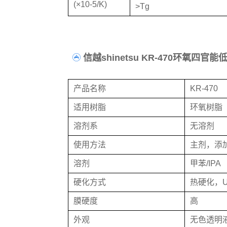
(×10-5/K)
>Tg
信越shinetsu KR-470环氧
产品名称
KR-470
适用树脂
环氧树脂
溶剂系
无溶剂
使用方法
主剂，添
溶剂
甲苯/IPA
硬化方式
热硬化，
膜硬度
高
外观
无色透明