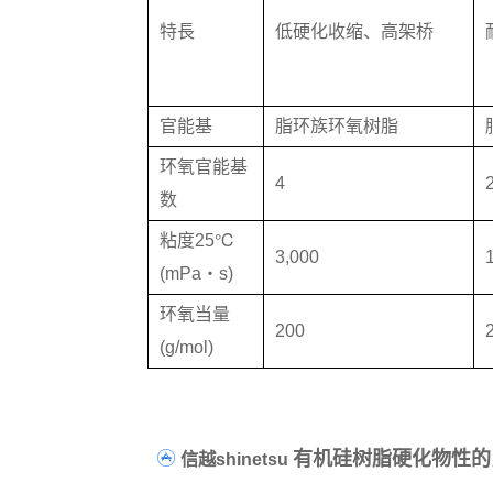
特長
低硬化收缩、高架桥
官能基
脂环族环氧树脂
环氧官能基
4
数
粘度25℃
3,000
(mPa・s)
环氧当量
200
(g/mol)
有机硅树脂硬化物性的
信越shinetsu