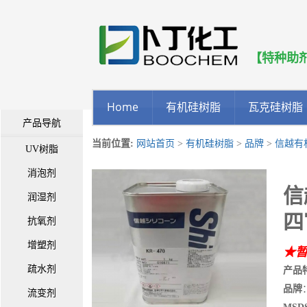
【特种助
Home
有机硅树脂
瓦克硅树脂
产品导航
当前位置:
网站首页
>
有机硅树脂
>
品牌
>
信越有
UV树脂
消泡剂
信
润湿剂
四
抗氧剂
增塑剂
★
疏水剂
产品
品牌
流变剂