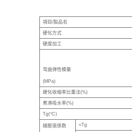
項目/製品名
硬化方式
硬度加工
弯曲弹性模量
(MPa)
硬化收缩率比重法(%)
煮沸吸水率(%)
Tg(℃)
<Tg
線膨張係数