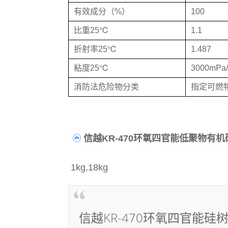
有效成分（%）
100
比重25℃
1.1
折射率25℃
1.487
粘度25℃
3000mPa/
消防法危险物分类
指定可燃
信越KR-470环氧四官能低聚物有
1kg,18kg
信越KR-470环氧四官能硅