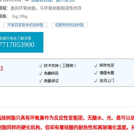
/TDS/COA
:
信越有机硅产品介绍.pdf
领域
：面向环氧树脂，与环氧树脂相溶性优异
规格
： 1kg,18kg
:
环氧四官能有机硅树脂
低聚物有机硅树脂
击拨打电话了解详情
7717053900
低聚物有机硅树脂只具有环氧基作为反应性官能团，无酸水、光、是可以
树脂同样的硬化机构，但却有着硅酸的耐热性和高玻璃化温度。