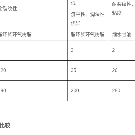
低
耐裂纹性
耐裂纹性
粘度
流平性、润湿性
优异
脂环族环氧树脂
脂环族环氧树脂
缩水甘油
2
2
2
120
35
26
290
200
280
比较