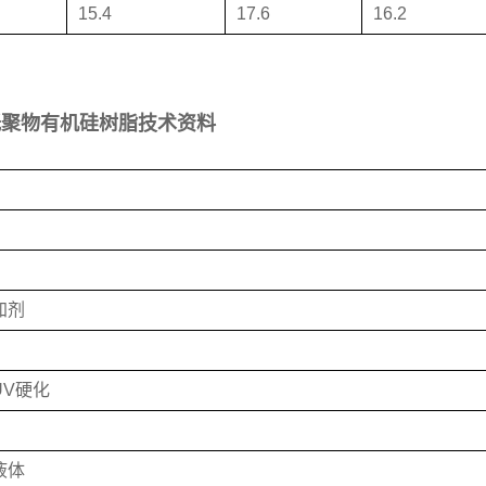
15.4
17.6
16.2
四官能低聚物有机硅树脂技术资料
加剂
UV硬化
液体