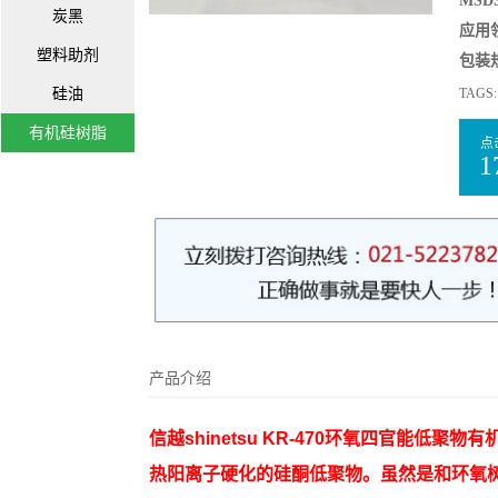
MSDS
炭黑
应用
塑料助剂
包装
硅油
TAGS
有机硅树脂
点
1
产品介绍
信越shinetsu KR-470环氧四官能
热阳离子硬化的硅酮低聚物。虽然是和环氧